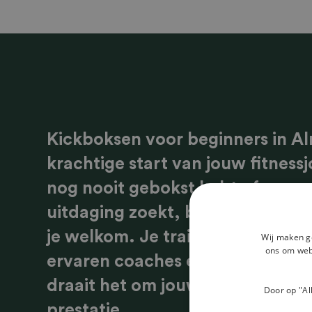
Kickboksen voor beginners in Al
krachtige start van jouw fitnessj
nog nooit gebokst hebt of gew
uitdaging zoekt, bij The Kickbo
je welkom. Je traint in groepsv
Wij maken g
ons om webs
ervaren coaches en een motivere
draait het om jouw groei, zonde
Door op "Al
prestatie.