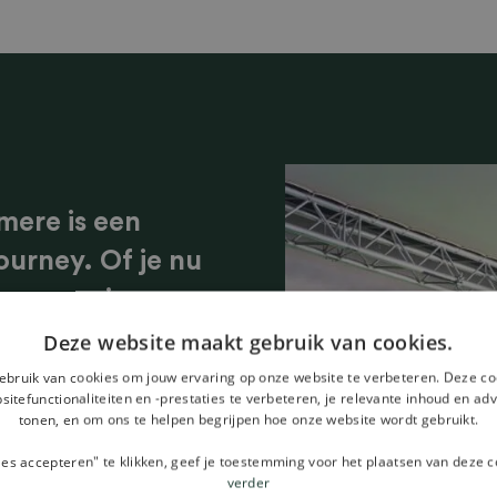
mere is een
ourney. Of je nu
oon een nieuwe
xing Society ben
Deze website maakt gebruik van cookies.
erband met
ebruik van cookies om jouw ervaring op onze website te verbeteren. Deze co
itefunctionaliteiten en -prestaties te verbeteren, je relevante inhoud en adv
nde sfeer. Hier
tonen, en om ons te helpen begrijpen hoe onze website wordt gebruikt.
r druk van
les accepteren" te klikken, geef je toestemming voor het plaatsen van deze c
verder