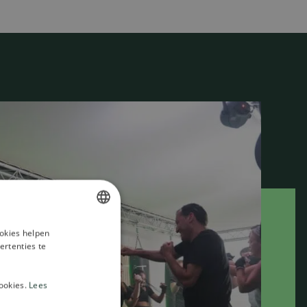
okies helpen
DUTCH
ertenties te
SPANISH
ENGLISH
ookies.
Lees