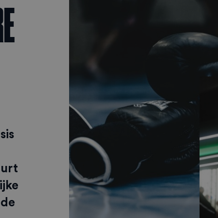
RE
sis
urt
ijke
 de