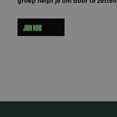
groep helpt je om door te zetten
JOIN NOW