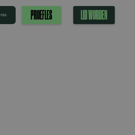
PROEFLES
LID WORDEN
res