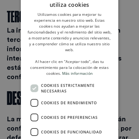
utiliza cookies
DUTCH
TERCEROS
Utilizamos cookies para mejorar tu
SPANISH
experiencia en nuestro sitio web. Estas
cookies nos ayudan a mejorar las
ENGLISH
La información no se comparte con
funcionalidades y el rendimiento del sitio web,
a mostrarte contenido y anuncios relevantes,
terceros. En algunos casos, la
y a comprender cómo se utiliza nuestro sitio
información puede compartirse
web.
internamente. Nuestros empleados
Al hacer clic en "Aceptar todo", das tu
están obligados a respetar la
consentimiento para la colocación de estas
cookies.
Más información
confidencialidad de sus datos.
COOKIES ESTRICTAMENTE
DESACTIVAR COOKIES
NECESARIAS
COOKIES DE RENDIMIENTO
COOKIES DE PREFERENCIAS
La mayoría de los navegadores están
configurados para aceptar cookies por
COOKIES DE FUNCIONALIDAD
defecto, pero usted puede configurar