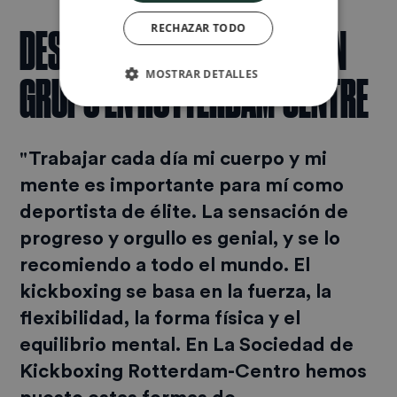
DESCUBRE LOS KICKBOKS EN
RECHAZAR TODO
GRUPO EN ROTTERDAM-CENTRE
MOSTRAR DETALLES
"Trabajar cada día mi cuerpo y mi
mente es importante para mí como
deportista de élite. La sensación de
progreso y orgullo es genial, y se lo
recomiendo a todo el mundo. El
kickboxing se basa en la fuerza, la
flexibilidad, la forma física y el
equilibrio mental. En
La Sociedad de
Kickboxing Rotterdam-Centro
hemos