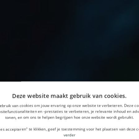
Deze website maakt gebruik van cookies.
ebruik van cookies om jouw ervaring op onze website te verbeteren. Deze co
itefunctionaliteiten en -prestaties te verbeteren, je relevante inhoud en adv
tonen, en om ons te helpen begrijpen hoe onze website wordt gebruikt.
les accepteren" te klikken, geef je toestemming voor het plaatsen van deze c
verder