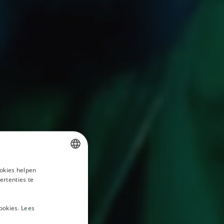
okies helpen
DUTCH
ertenties te
SPANISH
ENGLISH
ookies.
Lees