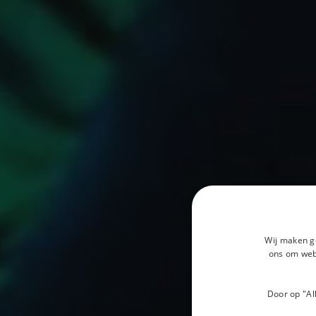
Wij maken g
ons om webs
Door op "Al