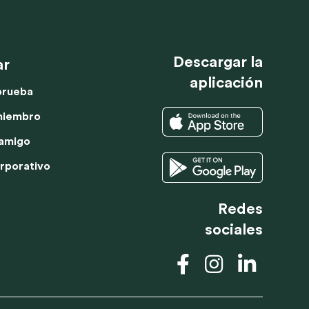
CLASE DE
HACERSE
PRUEBA
MIEMBRO
Descargar la
ar
aplicación
prueba
miembro
 amigo
orporativo
Redes
sociales
s ayudan a
DUTCH
anuncios
SPANISH
ENGLISH