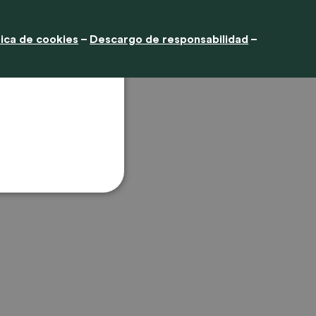
kies.
Más
tica de cookies
–
Descargo de responsabilidad
–