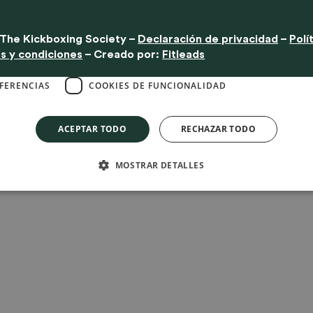
clic en "Aceptar todo", das tu consentimiento para la colocación de estas coo
información
The Kickboxing Society
–
Declaración de privacidad
–
Polí
CTAMENTE NECESARIAS
COOKIES DE RENDIMIENTO
s y condiciones
– Creado por:
Fitleads
EFERENCIAS
COOKIES DE FUNCIONALIDAD
ACEPTAR TODO
RECHAZAR TODO
MOSTRAR DETALLES