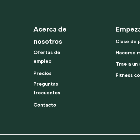
s
Precios
Contacto
Ofertas de
ativo
empleo
Acerca de
Empez
nosotros
Clase de 
Ofertas de
Hacerse 
empleo
Trae a un
Precios
Fitness c
Preguntas
frecuentes
Contacto
Ese sitio web utiliza cookies
s cookies para mejorar tu experiencia en nuestro sitio web. Estas cookies no
 las funcionalidades y el rendimiento del sitio web, a mostrarte contenido y 
relevantes, y a comprender cómo se utiliza nuestro sitio web.