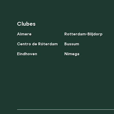
Clubes
Fitnes
corpor
Clubes
Almere
Rotterdam-Blijdorp
Centro de Róterdam
Bussum
Eindhoven
Nimega
Utilizamo
mejorar