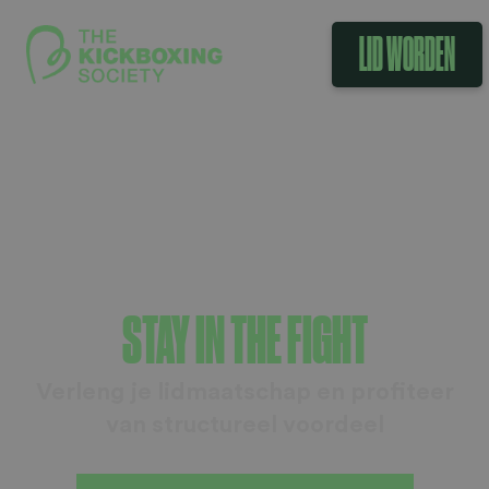
LID WORDEN
STAY IN THE FIGHT
Verleng je lidmaatschap en profiteer
van structureel voordeel