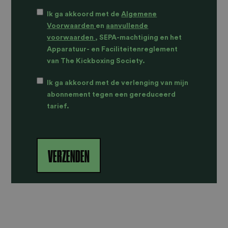
IK
Ik ga akkoord met de
Algemene
GA
Voorwaarden
en
aanvullende
AKKOORD
voorwaarden
, SEPA-machtiging en het
MET
Apparatuur- en Faciliteitenreglement
DE
van The Kickboxing Society.
ALGEMENE
AKKOORD
VOORWAARDEN
Ik ga akkoord met de verlenging van mijn
VERLENGING
EN
abonnement tegen een gereduceerd
CONTRACT
AANVULLENDE
tarief.
*
VOORWAARDEN,
SEPA-
MACHTIGING
EN
HET
APPARATUUR-
EN
FACILITEITENREGLEMENT
VAN
THE