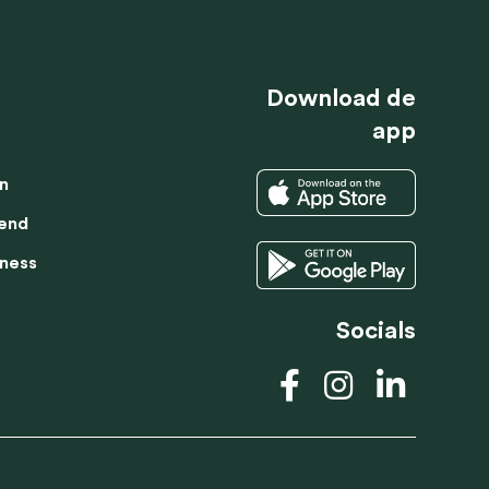
PROEFLES
LID WORDEN
res
Download de
app
n
iend
tness
Socials
okies helpen
DUTCH
ertenties te
SPANISH