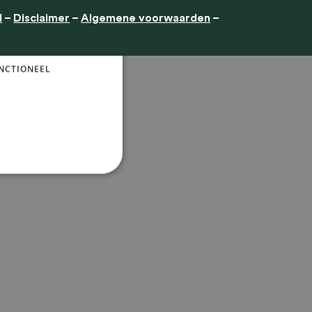
ENGLISH
d
–
Disclaimer
–
Algemene voorwaarden
–
ookies.
Lees
NCTIONEEL