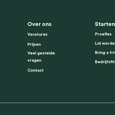
Clubs
Bedrijfsfitness
Prijzen
Contact
Vacatu
Over ons
Starten
Proefles
Vacatures
Lid worde
Prijzen
Bring a fr
Veel gestelde
vragen
Bedrijfsfi
Contact
Deze website maakt gebruik van cookies.
ebruik van cookies om jouw ervaring op onze website te verbeteren. Deze co
itefunctionaliteiten en -prestaties te verbeteren, je relevante inhoud en adv
tonen, en om ons te helpen begrijpen hoe onze website wordt gebruikt.